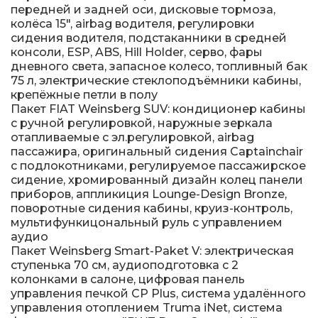
передней и задней оси, дисковые тормоза,
колёса 15", airbag водителя, регулировки
сидения водителя, подстаканники в средней
консоли, ESP, ABS, Hill Holder, серво, фары
дневного света, запасное колесо, топливный бак
75 л, электрические стеклоподъёмники кабины,
крепёжные петли в полу
Пакет FIAT Weinsberg SUV: кондиционер кабины
с ручной регулировкой, наружные зеркала
отапливаемые с эл.регулировкой, airbag
пассажира, оригинальный сидения Captainchair
с подлокотниками, регулируемое пассажирское
сидение, хромированный дизайн колец панели
приборов, аппликиция Lounge-Design Bronze,
поворотные сидения кабины, круиз-контроль,
мультифункицональный руль с управлением
аудио
Пакет Weinsberg Smart-Paket V: электрическая
ступенька 70 см, аудиоподготовка с 2
колонками в салоне, цифровая панель
управления печкой CP Plus, система удалённого
управления отоплением Truma iNet, система