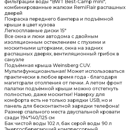
фильтрации воды "BWT Best-Camp mini",
комбинированные жалюзи RemiFlair распашных
дверей
Покраска переднего бампера и подъёмной
крыши в цвет кузова
Легкосплавные диски 15"
Все окна и люки автодома с двойным
изоляционным остеклением с глухими и
москитными шторками, окна на задних
распашных дверях, вентиляционный грибок в
санузле
Подъёмная крыша Weinsberg CUV.
Мультифункциоанльная! Может использоваться
практически в любое время года - благодаря
магитсрали отолпения от печки. А летом фронт
палатки подъёмной крыши можно отстегнуть
полностью, даже москитки! Наверху для
комфорта есть не только зарядки USB, но и
панель для бесконтактной зарядки телефона!
Размер спального места двуспальной кровати
сзади 194*140/125 см
Бак чистой воды 102 л, бак серой воды 90 л
Энергосберегающий компрессорный